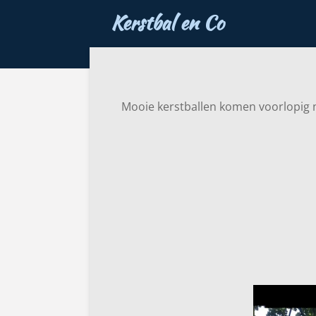
Kerstbal en Co
Ga
direct
naar
de
hoofdinhoud
Mooie kerstballen komen voorlopig 