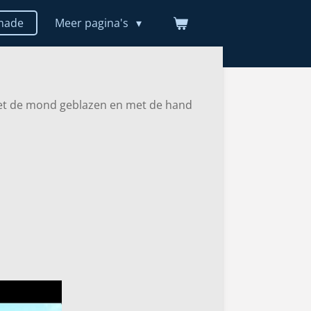
made
Meer pagina's
met de mond geblazen en met de hand