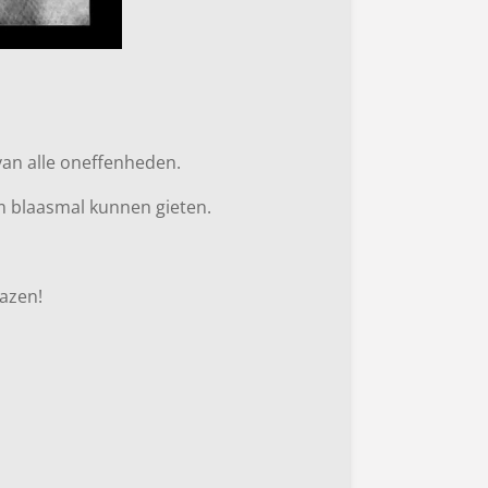
van alle oneffenheden.
m blaasmal kunnen gieten.
lazen!