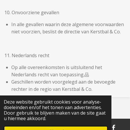
10. Onvoorziene gevallen
In alle gevallen waarin deze algemene voorwaarden
niet voorzien, beslist de directie van Kerstbal & Co.
11. Nederlands recht
Op alle overeenkomsten is uitsluitend het
Nederlands recht van toepassing.品
Geschillen worden voorgelegd aan de bevoegde
rechter in de regio van Kerstbal & Co.
Deze website gebruikt cookies voor analyse-
© 2019 - 2026 KerstbalEnCo
doeleinden en/of het tonen van advertenties.
Powered by
JouwWeb
Door gebruik te blijven maken van de site gaat
u hiermee akkoord.