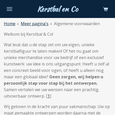
Ga
Kerstbal en Co
direct
naar
Home
»
Meer pagina's
»
Algemene voorwaarden
de
hoofdinhoud
Welkom bij Kerstbal & Co!
Wat leuk dat u de stap zet om uw eigen, unieke
kerstbalfiguur te laten maken! Of het nu gaat om
unieke merchandise voor uw bedrijf of een exclusief
kunstwerk: uw idee is ons uitgangspunt. Heeft u zelf al
een concreet beeld voor ogen, of heeft u alleen nog
maar een globaal idee?
Geen zorgen, wij helpen u
persoonlijk stap voor stap bij het ontwerpen.
Samen vertalen we uw wensen naar een prachtig,
uitvoerbaar ontwerp.
[
1
]
Wij geloven in de kracht van puur vakmanschap. Uw op
maat gemaakte ontwerpen worden daarna met de